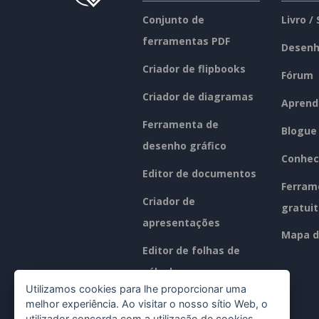
Conjunto de
Livro /
ferramentas PDF
Desenh
Criador de flipbooks
Fórum
Criador de diagramas
Aprend
Ferramenta de
Blogue
desenho gráfico
Conhec
Editor de documentos
Ferram
Criador de
gratui
apresentações
Mapa d
Editor de folhas de
cálculo
Utilizamos cookies para lhe proporcionar uma
Preços
melhor experiência. Ao visitar o nosso sítio Web, o
utilizador concorda com a utilização de cookies,