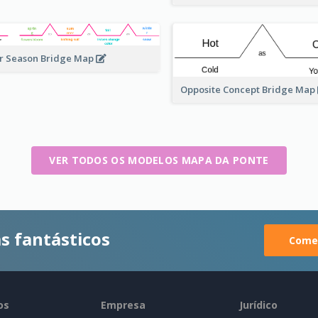
r Season Bridge Map
Opposite Concept Bridge Map
VER TODOS OS MODELOS MAPA DA PONTE
s fantásticos
Comec
os
Empresa
Jurídico