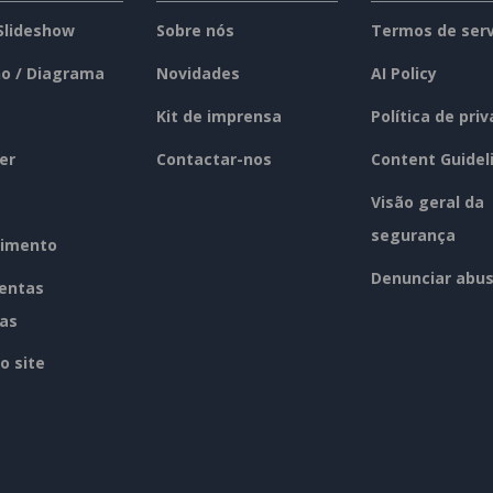
 Slideshow
Sobre nós
Termos de serv
o / Diagrama
Novidades
AI Policy
Kit de imprensa
Política de pri
er
Contactar-nos
Content Guidel
Visão geral da
segurança
imento
Denunciar abu
entas
tas
o site