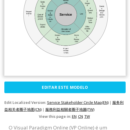
EDITAR ESTE MODELO
Edit Localized Version:
Service Stakeholder Circle Map(EN)
|
服务利
益相关者圈子地图(CN)
|
服務利益相關者圈子地圖(TW)
View this page in:
EN
CN
TW
O Visual Paradigm Online (VP Online) é um