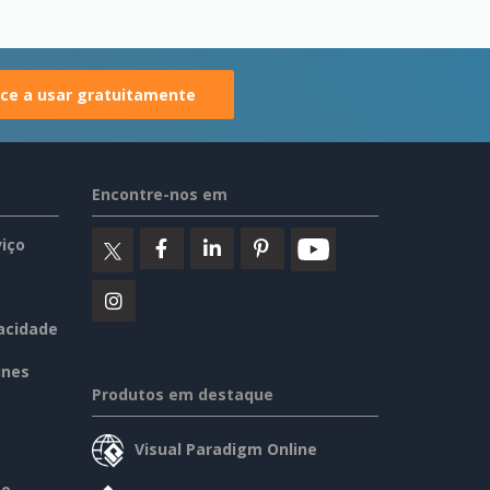
e a usar gratuitamente
Encontre-nos em
iço
vacidade
ines
Produtos em destaque
Visual Paradigm Online
so