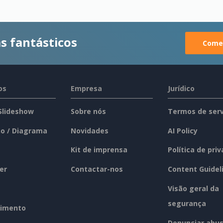
s fantásticos
Comec
os
Empresa
Jurídico
 Slideshow
Sobre nós
Termos de serv
o / Diagrama
Novidades
AI Policy
Kit de imprensa
Política de pri
er
Contactar-nos
Content Guidel
Visão geral da
segurança
imento
Denunciar abu