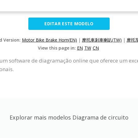
EDITAR ESTE MODELO
ed Version:
Motor Bike Brake Horn(EN)
|
摩托車剎車喇叭(TW)
|
摩托车
View this page in:
EN
TW
CN
um software de diagramação online que oferece um excel
onais.
Explorar mais modelos Diagrama de circuito