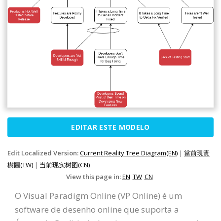
EDITAR ESTE MODELO
Edit Localized Version:
Current Reality Tree Diagram(EN)
|
當前現實
樹圖(TW)
|
当前现实树图(CN)
View this page in:
EN
TW
CN
O Visual Paradigm Online (VP Online) é um
software de desenho online que suporta a