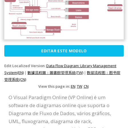
EDITAR ESTE MODELO
Edit Localized Version:
Data Flow Diagram: Library Management
System(EN)
|
數據流程圖：圖書館管理系統(TW)
|
数据流程图：图书馆
管理系统(CN)
View this page in:
EN
TW
CN
O Visual Paradigm Online (VP Online) é um
software de diagramas online que suporta o
Diagrama de Fluxo de Dados, vários gráficos,
UML, fluxograma, diagrama de rack,