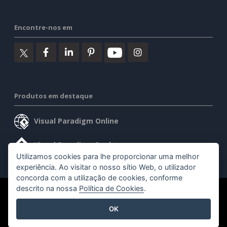
Encontre-nos em
Produtos em destaque
Visual Paradigm Online
Visual Paradigm Desktop
Utilizamos cookies para lhe proporcionar uma melhor
experiência. Ao visitar o nosso sítio Web, o utilizador
concorda com a utilização de cookies, conforme
descrito na nossa
Política de Cookies
.
©2026 by Visual Paradigm. Todos os direitos reservados.
OK
Termos de serviço
AI Policy
Política de privacidade