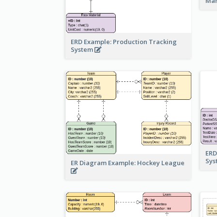
Ma
ERD Example: Production Tracking
System
ERD
Sy
ER Diagram Example: Hockey League