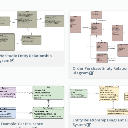
ie Studio Entity Relationship
agram
Order Purchase Entity Relatio
Diagram
Entity Relationship Diagram: 
 Example: Car Insurance
System