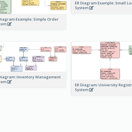
ER Diagram Example: Small Lo
System
Diagram Example: Simple Order
stem
Diagram: Inventory Management
stem
ER Diagram: University Regist
System