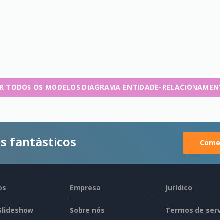
R TODOS OS MODELOS DIAGRAMA ENTIDADE-RELACIONAME
s fantásticos
Comec
os
Empresa
Jurídico
 Slideshow
Sobre nós
Termos de serv