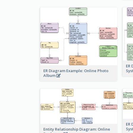
ER 
ER Diagram Example: Online Photo
Sy
Album
ER 
Sy
Entity Relationship Diagram: Online