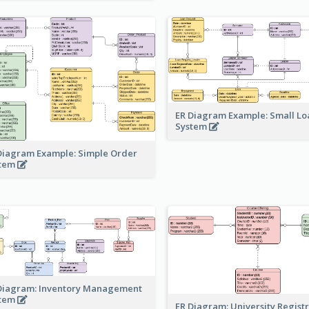
ER Diagram Example: Small Lo
System
Diagram Example: Simple Order
stem
Diagram: Inventory Management
stem
ER Diagram: University Regist