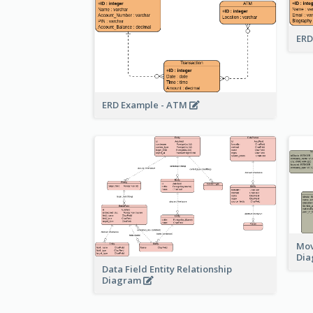
ERD
ERD Example - ATM
Mov
Di
Data Field Entity Relationship
Diagram