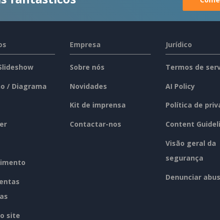
os
Empresa
Jurídico
 Slideshow
Sobre nós
Termos de serv
o / Diagrama
Novidades
AI Policy
Kit de imprensa
Política de pri
er
Contactar-nos
Content Guidel
Visão geral da
segurança
imento
Denunciar abu
entas
tas
o site