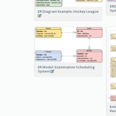
ERD
Sy
ER Diagram Example: Hockey League
ER Model: Examination Scheduling
System
Ent
Ren