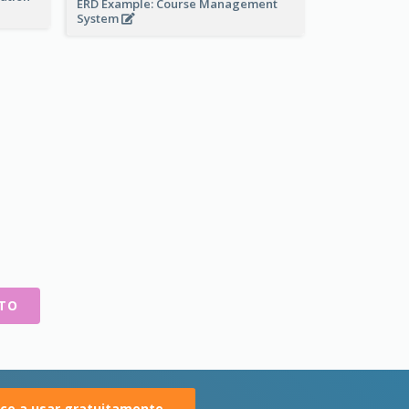
ERD Example: Course Management
System
NTO
e a usar gratuitamente