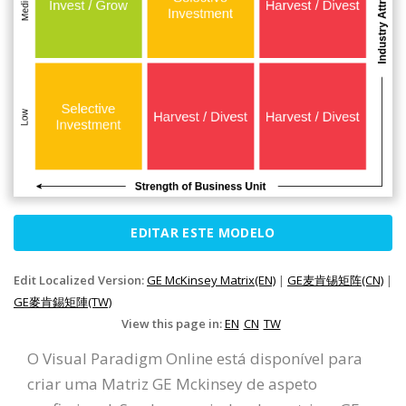
EDITAR ESTE MODELO
Edit Localized Version:
GE McKinsey Matrix(EN)
|
GE麦肯锡矩阵(CN)
|
GE麥肯錫矩陣(TW)
View this page in:
EN
CN
TW
O Visual Paradigm Online está disponível para
criar uma Matriz GE Mckinsey de aspeto