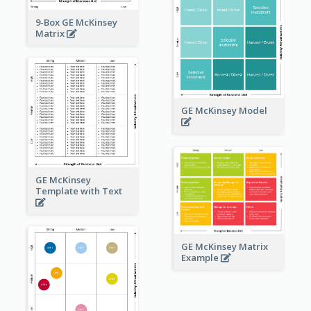
9-Box GE McKinsey
Matrix
GE McKinsey Model
GE McKinsey
Template with Text
GE McKinsey Matrix
Example