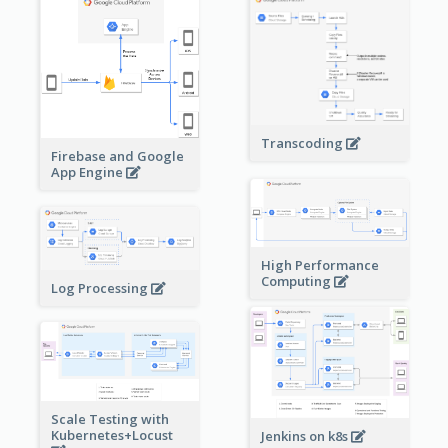
Transcoding
Firebase and Google
App Engine
High Performance
Computing
Log Processing
Scale Testing with
Kubernetes+Locust
Jenkins on k8s