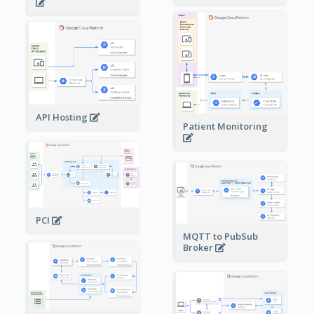
API Hosting
Patient Monitoring
PCI
MQTT to PubSub
Broker