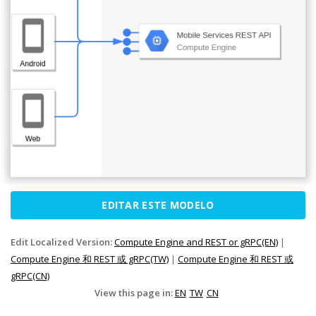
EDITAR ESTE MODELO
Edit Localized Version:
Compute Engine and REST or gRPC(EN)
|
Compute Engine 和 REST 或 gRPC(TW)
|
Compute Engine 和 REST 或
gRPC(CN)
View this page in:
EN
TW
CN