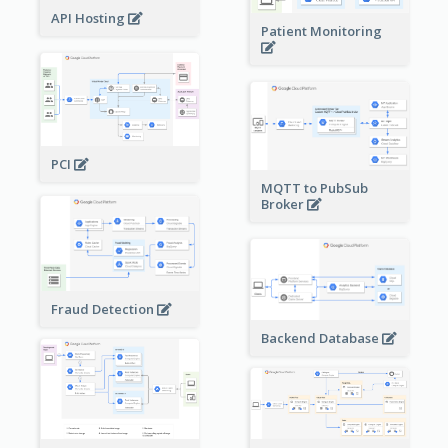
API Hosting
Patient Monitoring
PCI
MQTT to PubSub
Broker
Fraud Detection
Backend Database