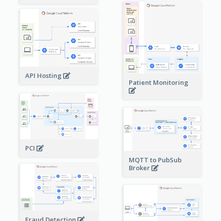
API Hosting
Patient Monitoring
PCI
MQTT to PubSub
Broker
Fraud Detection