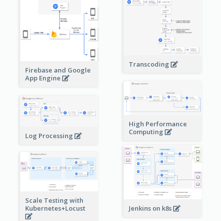
Transcoding
Firebase and Google
App Engine
High Performance
Computing
Log Processing
Scale Testing with
Kubernetes+Locust
Jenkins on k8s