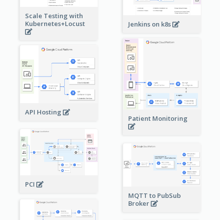
Scale Testing with
Kubernetes+Locust
Jenkins on k8s
API Hosting
Patient Monitoring
PCI
MQTT to PubSub
Broker