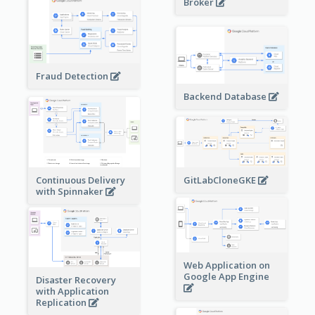
Broker
Fraud Detection
Backend Database
Continuous Delivery
GitLabCloneGKE
with Spinnaker
Web Application on
Google App Engine
Disaster Recovery
with Application
Replication