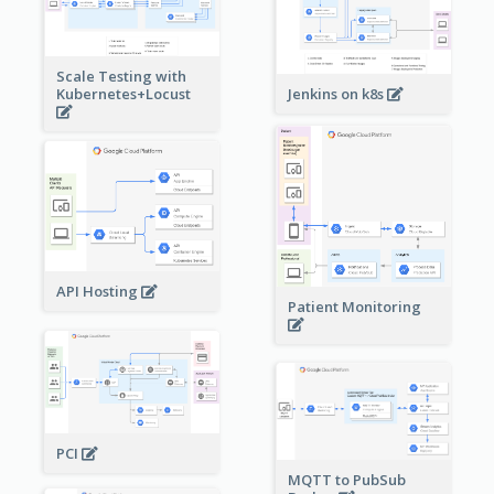
Scale Testing with
Kubernetes+Locust
Jenkins on k8s
API Hosting
Patient Monitoring
PCI
MQTT to PubSub