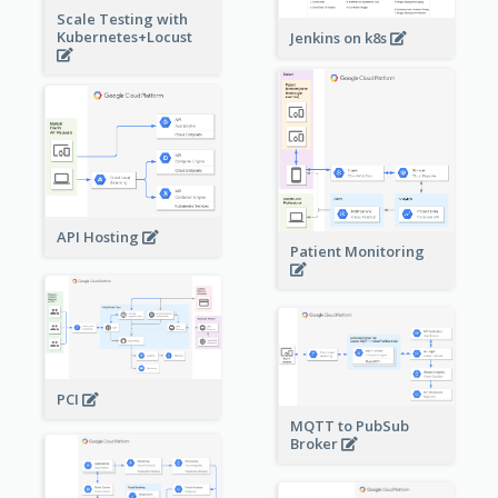
Scale Testing with
Kubernetes+Locust
Jenkins on k8s
API Hosting
Patient Monitoring
PCI
MQTT to PubSub
Broker