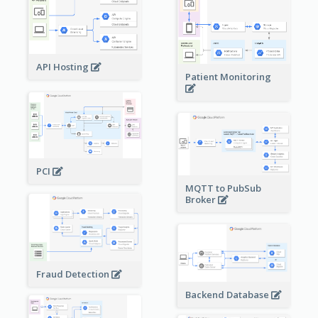
API Hosting
Patient Monitoring
PCI
MQTT to PubSub
Broker
Fraud Detection
Backend Database