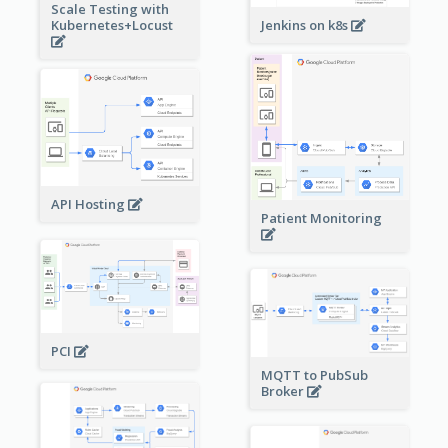
Scale Testing with
Kubernetes+Locust
Jenkins on k8s
API Hosting
Patient Monitoring
PCI
MQTT to PubSub
Broker