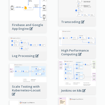
Transcoding
Firebase and Google
App Engine
High Performance
Computing
Log Processing
Scale Testing with
Kubernetes+Locust
Jenkins on k8s