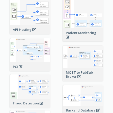
API Hosting
Patient Monitoring
PCI
MQTT to PubSub
Broker
Fraud Detection
Backend Database