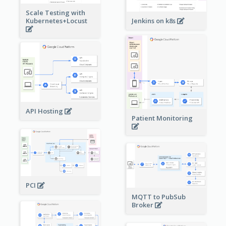
Scale Testing with
Kubernetes+Locust
Jenkins on k8s
API Hosting
Patient Monitoring
PCI
MQTT to PubSub
Broker