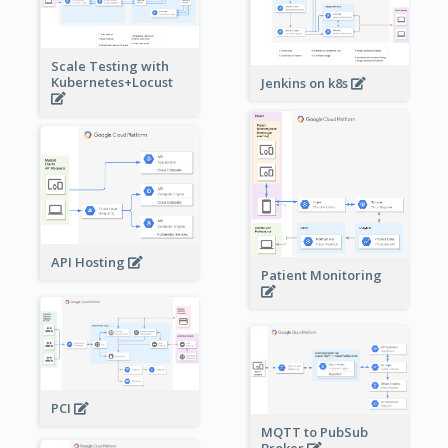
Scale Testing with
Kubernetes+Locust
Jenkins on k8s
API Hosting
Patient Monitoring
PCI
MQTT to PubSub