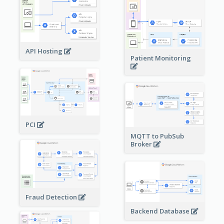
API Hosting
Patient Monitoring
PCI
MQTT to PubSub
Broker
Fraud Detection
Backend Database