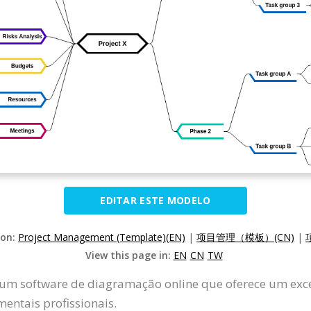
EDITAR ESTE MODELO
ion:
Project Management (Template)(EN)
|
项目管理（模板）(CN)
|
View this page in:
EN
CN
TW
 um software de diagramação online que oferece um exc
entais profissionais.