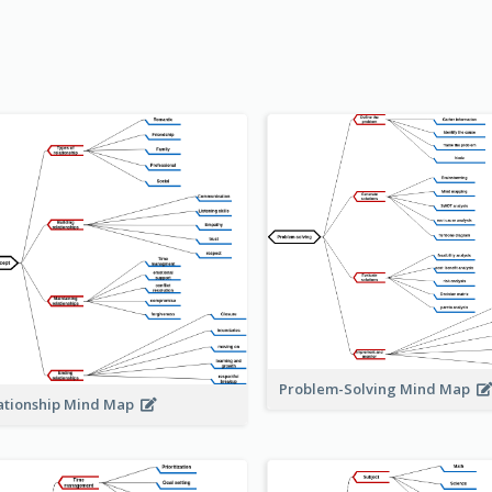
Problem-Solving Mind Map
ationship Mind Map