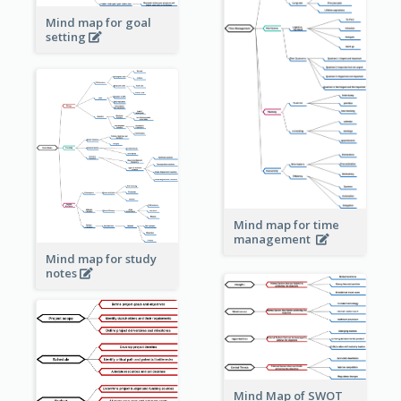
Mind map for goal
setting
Mind map for time
management
Mind map for study
notes
Mind Map of SWOT