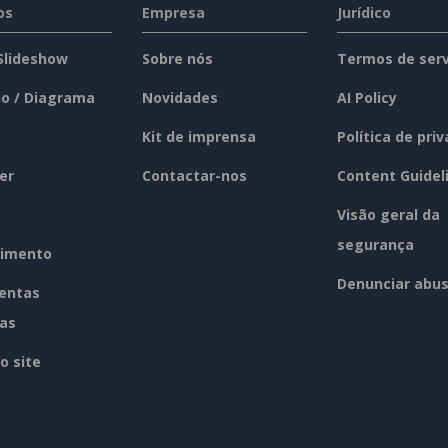
os
Empresa
Jurídico
 Slideshow
Sobre nós
Termos de serv
o / Diagrama
Novidades
AI Policy
Kit de imprensa
Política de pri
er
Contactar-nos
Content Guidel
Visão geral da
segurança
imento
Denunciar abu
entas
tas
o site