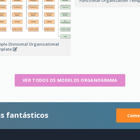
Functional Organization Tem
ple Divisional Organizational
mplate
VER TODOS OS MODELOS ORGANOGRAMA
s fantásticos
Comec