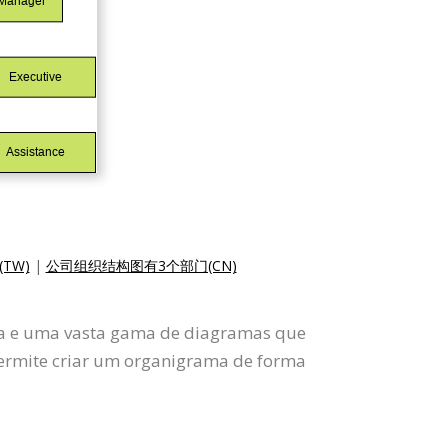
TW)
|
公司组织结构图有3个部门(CN)
ama e uma vasta gama de diagramas que
ermite criar um organigrama de forma