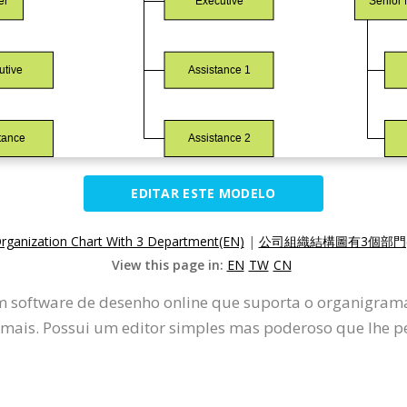
EDITAR ESTE MODELO
ganization Chart With 3 Department(EN)
|
公司組織結構圖有3個部門(
View this page in:
EN
TW
CN
um software de desenho online que suporta o organigr
mais. Possui um editor simples mas poderoso que lhe p