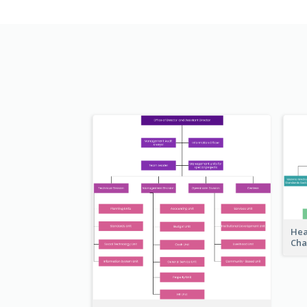
Hea
Cha