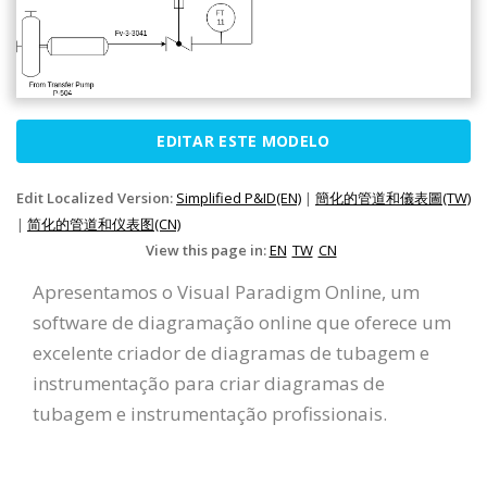
EDITAR ESTE MODELO
Edit Localized Version:
Simplified P&ID(EN)
|
簡化的管道和儀表圖(TW)
|
简化的管道和仪表图(CN)
View this page in:
EN
TW
CN
Apresentamos o Visual Paradigm Online, um
software de diagramação online que oferece um
excelente criador de diagramas de tubagem e
instrumentação para criar diagramas de
tubagem e instrumentação profissionais.