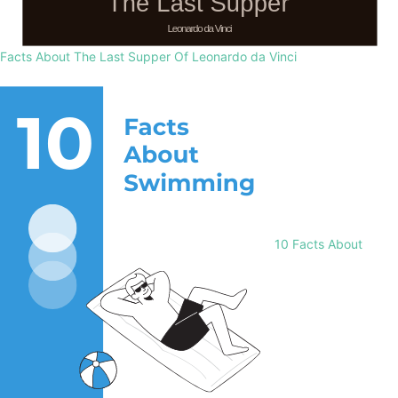
Facts About The Last Supper Of Leonardo da Vinci
10 Facts About