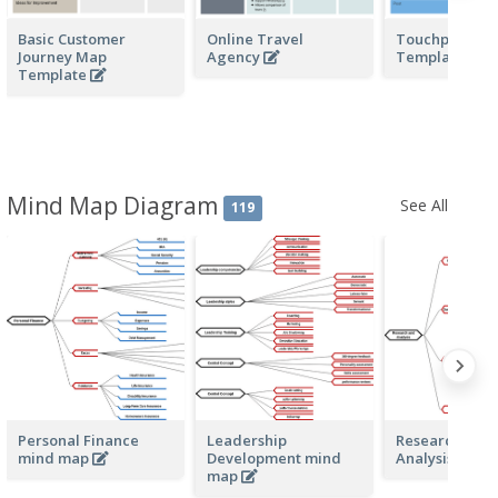
Basic Customer
Online Travel
Touchpoints
Journey Map
Agency
Templates
Template
Mind Map Diagram
See All
119
Personal Finance
Leadership
Research and
mind map
Development mind
Analysis min
map