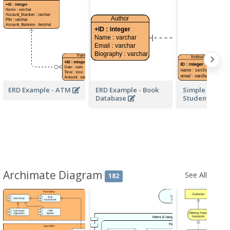
ERD Example - ATM
ERD Example - Book
Simple School
Database
Student ERD
Archimate Diagram
See All
182