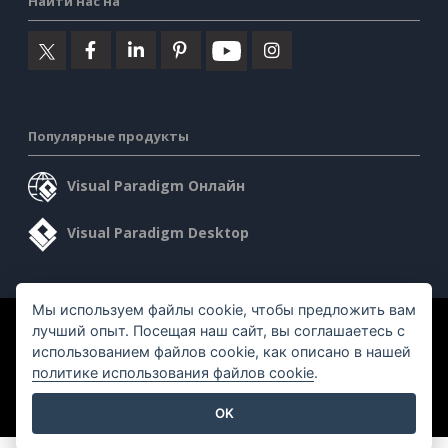
Найти нас на
Популярные продукты
Visual Paradigm Онлайн
Visual Paradigm Desktop
Мы используем файлы cookie, чтобы предложить вам
©2026 by Visual Paradigm. Все права защищены.
лучший опыт. Посещая наш сайт, вы соглашаетесь с
использованием файлов cookie, как описано в нашей
политике использования файлов cookie
.
Условия предоставления услуг
AI Policy
Политика конфиденциальности
Content Guidelines
OK
Обзор системы безопасности