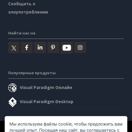
Сообщить о
злоупотреблении
Найти нас на
Популярные продукты
Visual Paradigm Онлайн
Visual Paradigm Desktop
Мы используем файлы cookie, чтобы предложить вам
©2026 by Visual Paradigm. Все права защищены.
лучший опыт. Посещая наш сайт, вы соглашаетесь с