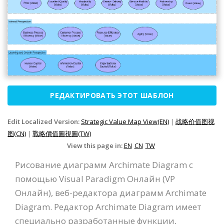
РЕДАКТИРОВАТЬ ЭТОТ ШАБЛОН
Edit Localized Version:
Strategic Value Map View(EN)
|
战略价值图视
图(CN)
|
戰略價值圖視圖(TW)
View this page in:
EN
CN
TW
Рисование диаграмм Archimate Diagram с
помощью Visual Paradigm Онлайн (VP
Онлайн), веб-редактора диаграмм Archimate
Diagram. Редактор Archimate Diagram имеет
специально разработанные функции,