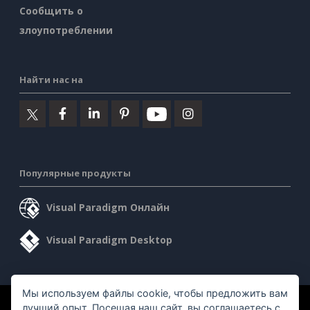
Сообщить о
злоупотреблении
Найти нас на
Популярные продукты
Visual Paradigm Онлайн
Visual Paradigm Desktop
Мы используем файлы cookie, чтобы предложить вам
©2026 by Visual Paradigm. Все права защищены.
лучший опыт. Посещая наш сайт, вы соглашаетесь с