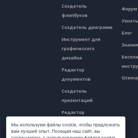
Создатель
Форум
флипбуков
Узнать
Создатель диаграмм
Блог
Инструмент для
Знани
графического
Беспл
дизайна
инстр
Редактор
Sitema
документов
Создатель
презентаций
Редактор
электронных таблиц
Мы используем файлы cookie, чтобы предложить
вам лучший опыт. Посещая наш сайт, вы
Ценообразование
соглашаетесь с использованием файлов cookie,