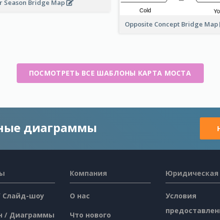
r Season Bridge Map
Opposite Concept Bridge Map
ПОСМОТРЕТЬ ВСЕ ШАБЛОНЫ КАРТА МОСТА
чные диаграммы
сы
Компания
Юридическая
/ Слайд-шоу
О нас
Условия
предоставлен
н / Диаграммы
Что нового