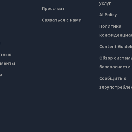
услуг
Пресс-кит
AI Policy
Связаться с нами
Политика
конфиденциа
я
Content Guidel
атные
Обзор систем
ументы
безопасности
p
Сообщить о
злоупотребле