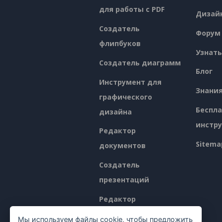
для работы с PDF
Дизай
Создатель
Форум
флипбуков
Узнать
Создатель диаграмм
Блог
Инструмент для
Знани
графического
Беспл
дизайна
инстр
Редактор
Sitema
документов
Создатель
презентаций
Редактор
электронных таблиц
Мы используем файлы cookie, чтобы предложить