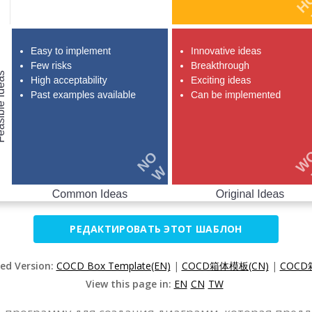
РЕДАКТИРОВАТЬ ЭТОТ ШАБЛОН
zed Version:
COCD Box Template(EN)
|
COCD箱体模板(CN)
|
COCD
View this page in:
EN
CN
TW