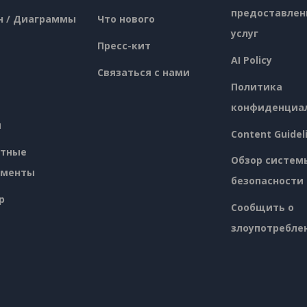
предоставлен
н / Диаграммы
Что нового
услуг
Пресс-кит
AI Policy
Связаться с нами
Политика
конфиденциа
я
Content Guidel
атные
Обзор систем
ументы
безопасности
p
Сообщить о
злоупотребле