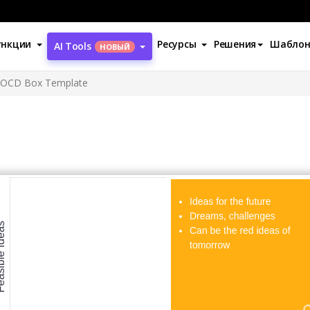
ункции
Ресурсы
Решения
Шабло
AI Tools
НОВЫЙ
OCD Box Template