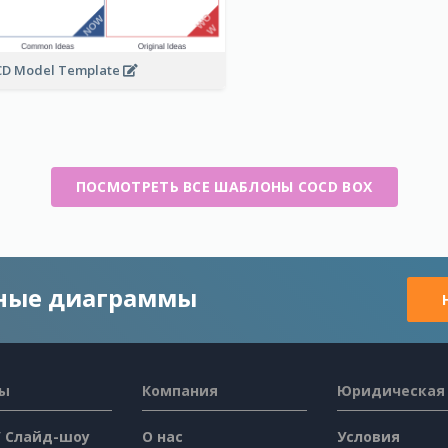
D Model Template
ПОСМОТРЕТЬ ВСЕ ШАБЛОНЫ COCD BOX
чные диаграммы
сы
Компания
Юридическая
/ Слайд-шоу
О нас
Условия