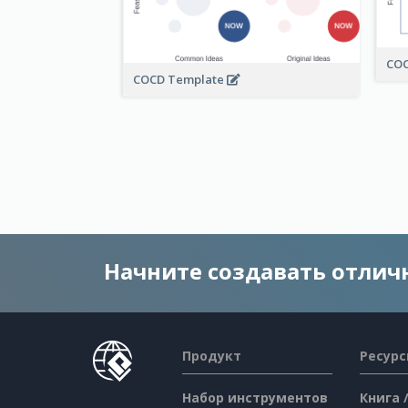
COC
COCD Template
Начните создавать отли
Продукт
Ресур
Набор инструментов
Книга 