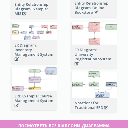
Entity Relationship
Entity Relationship
Diagram: Online
Diagram Example:
Bookstore
MIS
ER Diagram:
Inventory
ER Diagram:
Management System
University
Registration System
ERD Example: Course
Management System
Notations for
Traditional ERD
ПОСМОТРЕТЬ ВСЕ ШАБЛОНЫ ДИАГРАММА