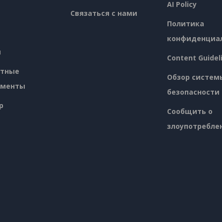
AI Policy
Связаться с нами
Политика
конфиденциа
я
Content Guidel
атные
Обзор систем
ументы
безопасности
p
Сообщить о
злоупотребле