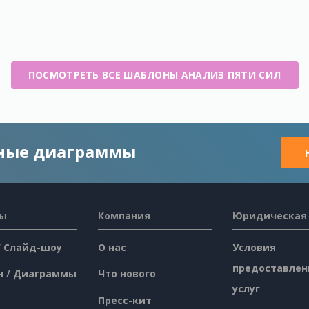
ПОСМОТРЕТЬ ВСЕ ШАБЛОНЫ АНАЛИЗ ПЯТИ СИЛ
чные диаграммы
сы
Компания
Юридическая
/ Слайд-шоу
О нас
Условия
предоставлен
н / Диаграммы
Что нового
услуг
Пресс-кит