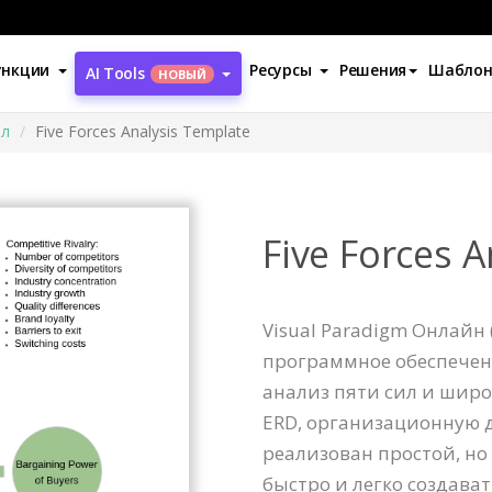
ункции
Ресурсы
Решения
Шабло
AI Tools
НОВЫЙ
ил
Five Forces Analysis Template
Five Forces 
Visual Paradigm Онлайн 
программное обеспечен
анализ пяти сил и шир
ERD, организационную 
реализован простой, н
быстро и легко создават