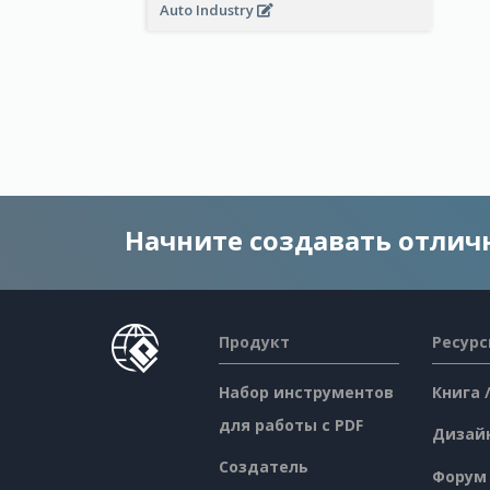
Auto Industry
Начните создавать отли
Продукт
Ресур
Набор инструментов
Книга 
для работы с PDF
Дизай
Создатель
Форум