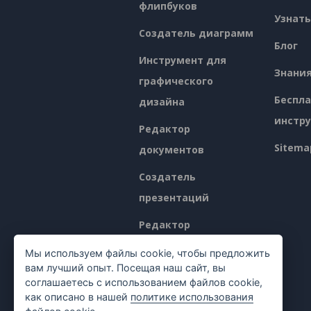
флипбуков
Узнать
Создатель диаграмм
Блог
Инструмент для
Знани
графического
Беспл
дизайна
инстр
Редактор
Sitema
документов
Создатель
презентаций
Редактор
электронных таблиц
Мы используем файлы cookie, чтобы предложить
вам лучший опыт. Посещая наш сайт, вы
Ценообразование
соглашаетесь с использованием файлов cookie,
как описано в нашей
политике использования