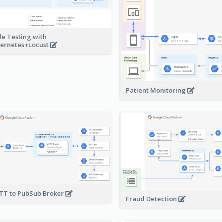
le Testing with
ernetes+Locust
Patient Monitoring
T to PubSub Broker
Fraud Detection