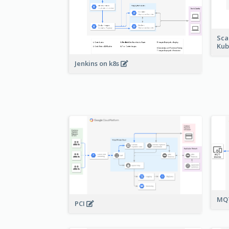
Sca
Kub
Jenkins on k8s
MQT
PCI