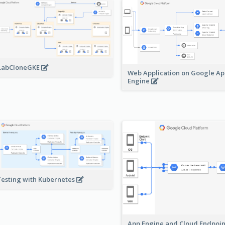
LabCloneGKE
Web Application on Google A
Engine
Testing with Kubernetes
App Engine and Cloud Endpoi