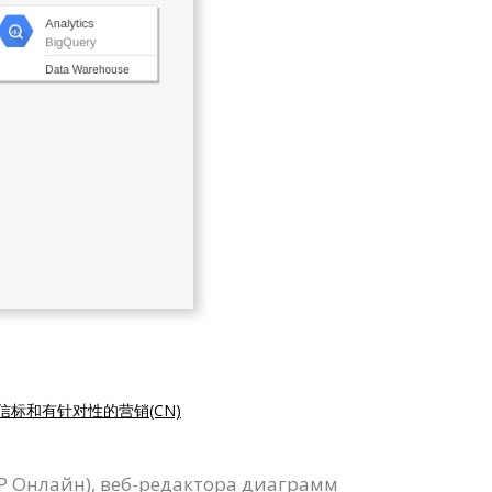
信标和有针对性的营销(CN)
VP Онлайн), веб-редактора диаграмм