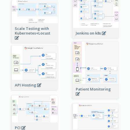
Scale Testing with
Kubernetes+Locust
Jenkins on k8s
API Hosting
Patient Monitoring
PCI