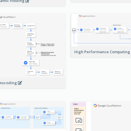
amic Hosting
High Performance Computing
nscoding