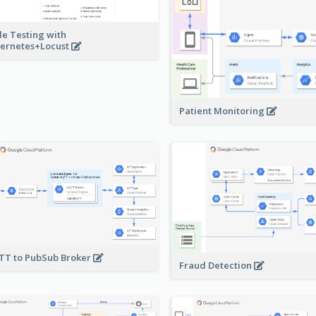
le Testing with
ernetes+Locust
Patient Monitoring
T to PubSub Broker
Fraud Detection