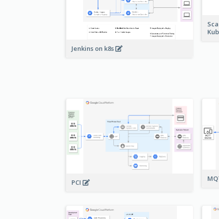
Sca
Kub
Jenkins on k8s
MQT
PCI