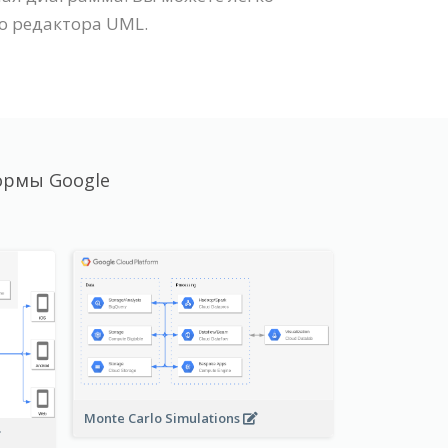
о редактора UML.
ормы Google
Monte Carlo Simulations