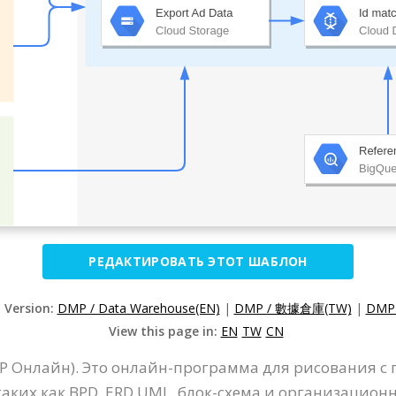
РЕДАКТИРОВАТЬ ЭТОТ ШАБЛОН
d Version:
DMP / Data Warehouse(EN)
|
DMP / 數據倉庫(TW)
|
DMP
View this page in:
EN
TW
CN
VP Онлайн). Это онлайн-программа для рисования с
таких как BPD, ERD UML, блок-схема и организацион