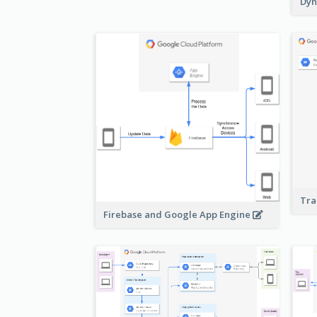
Dyn
Tra
Firebase and Google App Engine