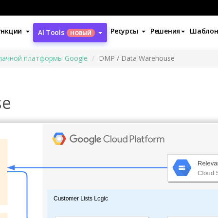
ункции
Ресурсы
Решения
Шабло
AI Tools
НОВЫЙ
лачной платформы Google
DMP / Data Warehouse
se