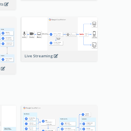
nts
Live Streaming
s