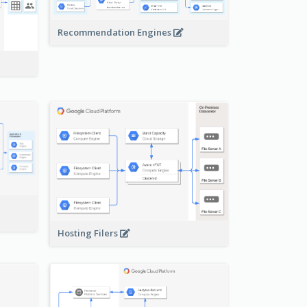
Recommendation Engines
-
Hosting Filers