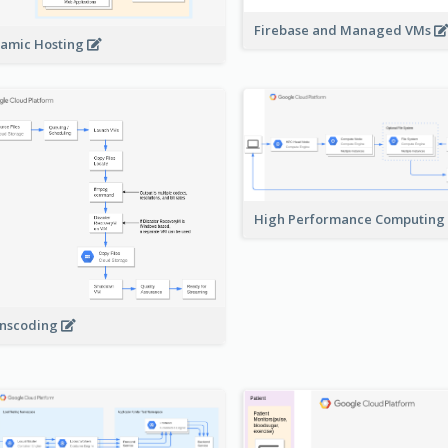
Firebase and Managed VMs
amic Hosting
High Performance Computing
nscoding