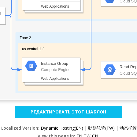
РЕДАКТИРОВАТЬ ЭТОТ ШАБЛОН
 Localized Version:
Dynamic Hosting(EN)
|
動態託管(TW)
|
动态托管(
View this page in:
EN
TW
CN