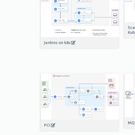
Sca
Kub
Jenkins on k8s
MQT
PCI