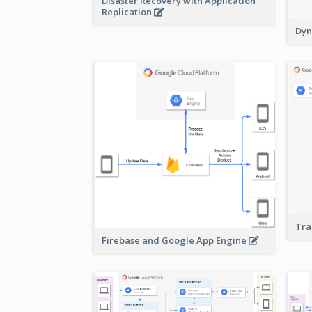
Disaster Recovery with Application
Replication
Dyn
Tra
Firebase and Google App Engine