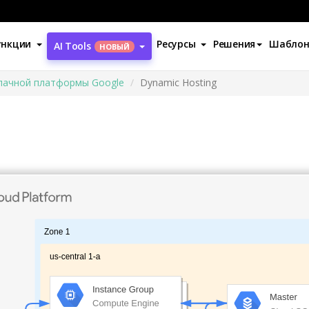
ункции
Ресурсы
Решения
Шабло
AI Tools
НОВЫЙ
лачной платформы Google
Dynamic Hosting