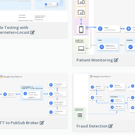
le Testing with
ernetes+Locust
Patient Monitoring
T to PubSub Broker
Fraud Detection