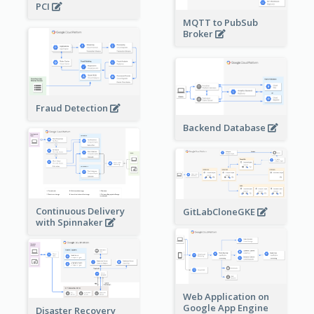
PCI
MQTT to PubSub
Broker
Fraud Detection
Backend Database
Continuous Delivery
GitLabCloneGKE
with Spinnaker
Web Application on
Google App Engine
Disaster Recovery