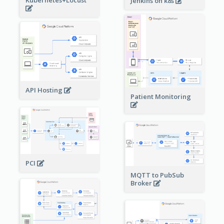
Kubernetes+Locust
Jenkins on k8s
API Hosting
Patient Monitoring
PCI
MQTT to PubSub
Broker