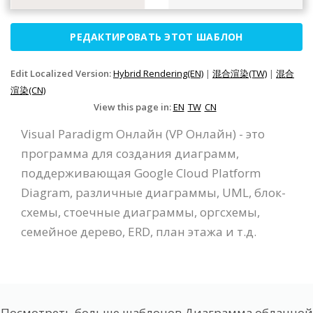
РЕДАКТИРОВАТЬ ЭТОТ ШАБЛОН
Edit Localized Version:
Hybrid Rendering(EN)
|
混合渲染(TW)
|
混合
渲染(CN)
View this page in:
EN
TW
CN
Visual Paradigm Онлайн (VP Онлайн) - это
программа для создания диаграмм,
поддерживающая Google Cloud Platform
Diagram, различные диаграммы, UML, блок-
схемы, стоечные диаграммы, оргсхемы,
семейное дерево, ERD, план этажа и т.д.
Посмотреть больше шаблонов Диаграмма облачной