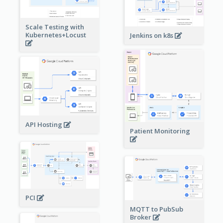
Scale Testing with
Kubernetes+Locust
Jenkins on k8s
API Hosting
Patient Monitoring
PCI
MQTT to PubSub
Broker