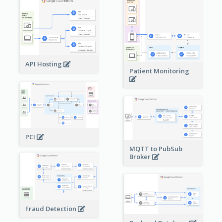
API Hosting
Patient Monitoring
PCI
MQTT to PubSub
Broker
Fraud Detection