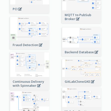
PCI
MQTT to PubSub
Broker
Fraud Detection
Backend Database
Continuous Delivery
GitLabCloneGKE
with Spinnaker