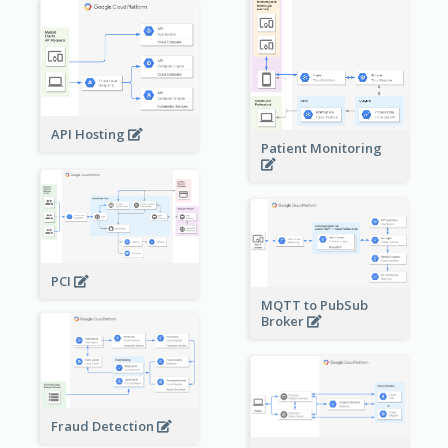
API Hosting
Patient Monitoring
PCI
MQTT to PubSub
Broker
Fraud Detection