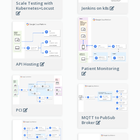
Scale Testing with
Kubernetes+Locust
Jenkins on k8s
API Hosting
Patient Monitoring
PCI
MQTT to PubSub
Broker