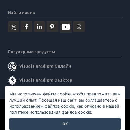
Найти нас на
Популярные продукты
Visual Paradigm Онлайн
Visual Paradigm Desktop
Мы используем файлы cookie, чтобы предложить вам
лучший опыт. Посещая наш сайт, вы соглашаетесь с
использованием файлов cookie, как описано в нашей
©2026 by Visual Paradigm. Все права защищены.
политике использования файлов cookie
.
Условия предоставления услуг
AI Policy
OK
Политика конфиденциальности
Content Guidelines