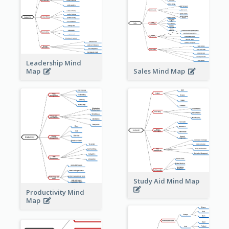
Leadership Mind
Sales Mind Map
Map
Study Aid Mind Map
Productivity Mind
Map