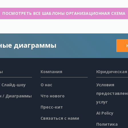
ПОСМОТРЕТЬ ВСЕ ШАБЛОНЫ ОРГАНИЗАЦИОННАЯ СХЕМА
чные диаграммы
сы
Компания
Юридическая
/ Слайд-шоу
О нас
Условия
предоставлен
н / Диаграммы
Что нового
услуг
Пресс-кит
AI Policy
Связаться с нами
Политика