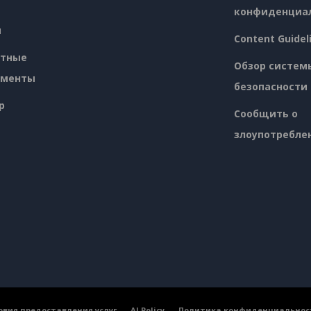
конфиденциа
я
Content Guidel
атные
Обзор систем
ументы
безопасности
p
Сообщить о
злоупотребле
овия предоставления услуг
AI Policy
Политика конфиденциальнос