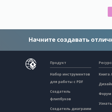
Начните создавать отли
Продукт
Ресур
Набор инструментов
Книга 
для работы с PDF
Дизай
Создатель
Форум
флипбуков
Узнать
Создатель диаграмм