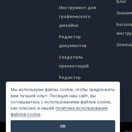
Блог
Инструмент для
Знани
графического
Беспл
дизайна
инстр
Редактор
Sitema
документов
Создатель
презентаций
Редактор
электронных таблиц
Мы используем файлы cookie, чтобы предложить
вам лучший опыт. Посещая наш сайт, вы
Ценообразование
соглашаетесь с использованием файлов cookie,
как описано в нашей
политике использования
файлов cookie
.
OK
©2026 by Visual Paradigm. Все права защищены.
Усл