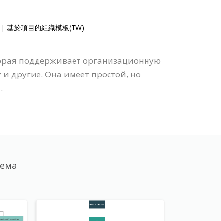
|
基於項目的組織模板(TW)
оторая поддерживает организационную
 другие. Она имеет простой, но
.
хема