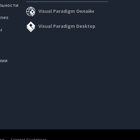
льности
Visual Paradigm Онлайн
ines
Visual Paradigm Desktop
ы
нии
ти
Content Guidelines