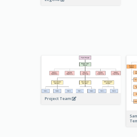
Project Team
Sam
Te