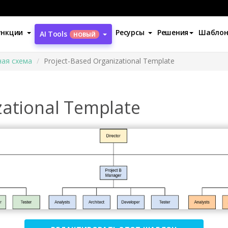
ункции
Ресурсы
Решения
Шабло
AI Tools
НОВЫЙ
ная схема
Project-Based Organizational Template
zational Template