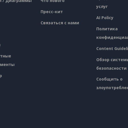
н / Диаграммы
Что нового
услуг
Пресс-кит
AI Policy
Связаться с нами
Политика
конфиденциа
я
Content Guidel
атные
Обзор систем
ументы
безопасности
p
Сообщить о
злоупотребле