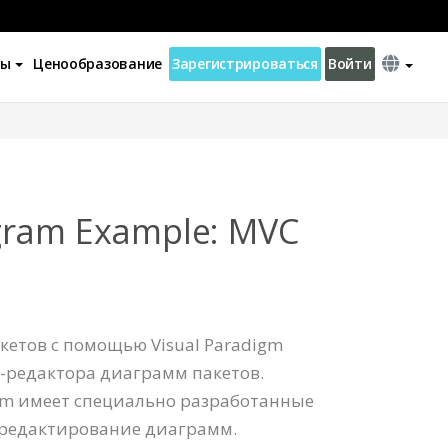
ны
Ценообразование
Зарегистрироваться
Войти
gram Example: MVC
етов с помощью Visual Paradigm
б-редактора диаграмм пакетов.
ram имеет специально разработанные
редактирование диаграмм.