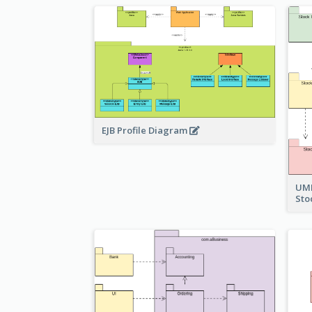
EJB Profile Diagram
UML
Sto