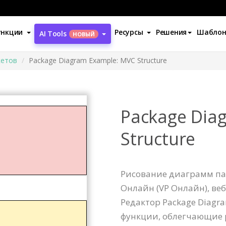
ункции
Ресурсы
Решения
Шабло
AI Tools
НОВЫЙ
кетов
Package Diagram Example: MVC Structure
Package Dia
Structure
Рисование диаграмм пак
Онлайн (VP Онлайн), ве
Редактор Package Diag
функции, облегчающие 