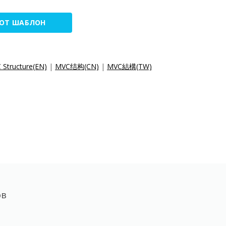
ТОТ ШАБЛОН
Structure(EN)
|
MVC结构(CN)
|
MVC結構(TW)
ов