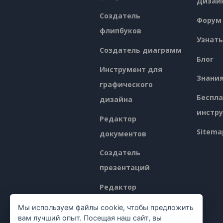
Дизай
Создатель
Форум
флипбуков
Узнать
Создатель диаграмм
Блог
Инструмент для
Знани
графического
Беспл
дизайна
инстр
Редактор
Sitema
документов
Создатель
презентаций
Редактор
электронных таблиц
Мы используем файлы cookie, чтобы предложить
вам лучший опыт. Посещая наш сайт, вы
Ценообразование