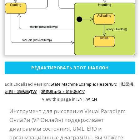
РЕДАКТИРОВАТЬ ЭТОТ ШАБЛОН
Edit Localized Version:
State Machine Example: Heater(EN)
|
狀態機
示例：加熱器(TW)
|
状态机示例：加热器(CN)
View this page in:
EN
TW
CN
Инструмент для рисования Visual Paradigm
Онлайн (VP Онлайн) поддерживает
диаграммы состояния, UML, ERD и
организационные диаграммы. Вы можете